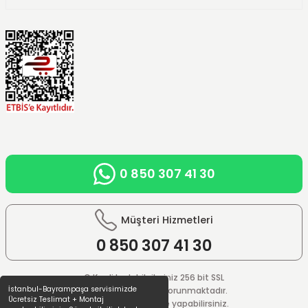
0 850 307 41 30
Müşteri Hizmetleri
0 850
307 41 30
© Kredi kartı bilgileriniz 256 bit SSL
İstanbul-Bayrampaşa servisimizde
güvenlik sistemi ile korunmaktadır.
Ücretsiz Teslimat + Montaj
%100 güvenle ödeme yapabilirsiniz.