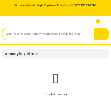
Tüm siparişlerde
Peşin Fiyatına Taksit
ve
ÜCRETSİZ KARGO!
Anasayfa
Vitour
Ürün Bulunamadı.