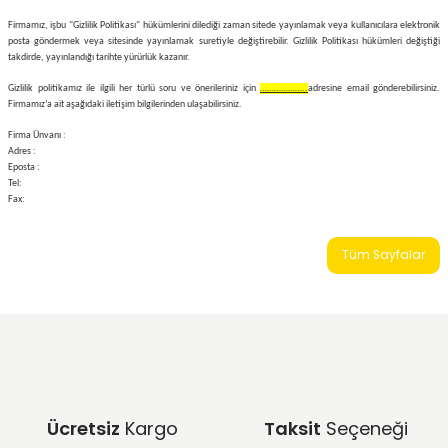
Firmamız, işbu "Gizlilik Politikası" hükümlerini dilediği zaman sitede yayınlamak veya kullanıcılara elektronik
posta göndermek veya sitesinde yayınlamak suretiyle değiştirebilir. Gizlilik Politikası hükümleri değiştiği
takdirde, yayınlandığı tarihte yürürlük kazanır.
Gizlilik politikamız ile ilgili her türlü soru ve önerileriniz için
………………..
adresine email gönderebilirsiniz.
Firmamız’a ait aşağıdaki iletişim bilgilerinden ulaşabilirsiniz.
Firma Ünvanı :
Adres :
Eposta :
Tel:
Fax:
Tüm Sayfalar
Ücretsiz
Kargo
Taksit
Seçeneği