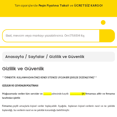
Tüm siparişlerde
Peşin Fiyatına Taksit
ve
ÜCRETSİZ KARGO!
Anasayfa
Sayfalar
Gizlilik ve Güvenlik
Gizlilik ve Güvenlik
**ÖRNEKTİR. KULLANMADAN ÖNCE KENDİ SİTENİZE UYGUN BİR ŞEKİLDE DÜZENLEYİNİZ**
GİZLİLİK VE GÜVENLİK POLİTİKASI
Mağazamızda verilen tüm servisler ve
,…………
adresinde kayıtlı
……………….Şti.
firmamıza aittir ve firmamız
tarafından işletilir.
Firmamız,
çeşitli amaçlarla kişisel veriler toplayabilir. Aşağıda, toplanan kişisel verilerin nasıl ve ne şekilde
toplandığı, bu verilerin nasıl ve ne şekilde korunduğu belirtilmiştir.