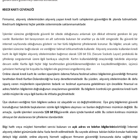
gerekli özeni göstermeyi taahhüt etmektedir.
KREDİ KARTI GÜVENLİĞİ
Firmamız
, alışveriş sitelerimizden alışveriş yapan kredi kartı sahiplerinin güvenliğini ilk planda tutmaktadır.
Kredi kartı bilgileriniz hiçbir şekilde sistemimizde saklanmamaktadır.
İşlemler sürecine girdiğinizde güvenli bir sitede olduğunuzu anlamak için dikkat etmeniz gereken iki şey
vardır. Bunlardan biri tarayıcınızın en alt satırında bulunan bir anahtar ya da kilit simgesidir. Bu güvenli bir
internet sayfasında olduğunuzu gösterir ve her türlü bilgileriniz şifrelenerek korunur. Bu bilgiler, ancak satış
işlemleri sürecine bağlı olarak ve verdiğiniz talimat istikametinde kullanılır. Alışveriş sırasında kullanılan kredi
kartı ile ilgili bilgiler alışveriş sitelerimizden bağımsız olarak 128 bit SSL (Secure Sockets Layer) protokolü ile
şifrelenip sorgulanmak üzere ilgili bankaya ulaştırılır. Kartın kullanılabilirliği onaylandığı takdirde alışverişe
devam edilir. Kartla ilgili hiçbir bilgi tarafımızdan görüntülenemediğinden ve kaydedilmediğinden, üçüncü
şahısların herhangi bir koşulda bu bilgileri ele geçirmesi engellenmiş olur.
Online olarak kredi kartı ile verilen siparişlerin ödeme/fatura/teslimat adresi bilgilerinin güvenilirliği firmamiz
tarafından Kredi Kartları Dolandırıcılığı'na karşı denetlenmektedir. Bu yüzden, alışveriş sitelerimizden ilk defa
sipariş veren müşterilerin siparişlerinin tedarik ve teslimat aşamasına gelebilmesi için öncelikle finansal ve
adres/telefon bilgilerinin doğruluğunun onaylanması gereklidir. Bu bilgilerin kontrolü için gerekirse kredi kartı
sahibi müşteri ile veya ilgili banka ile irtibata geçilmektedir.
Üye olurken verdiğiniz tüm bilgilere sadece siz ulaşabilir ve siz değiştirebilirsiniz. Üye giriş bilgilerinizi güvenli
koruduğunuz takdirde başkalarının sizinle ilgili bilgilere ulaşması ve bunları değiştirmesi mümkün değildir. Bu
amaçla, üyelik işlemleri sırasında
128 bit SSL
güvenlik alanı içinde hareket edilir. Bu sistem kırılması mümkün
olmayan bir uluslararası bir şifreleme standardıdır.
Bilgi hattı veya müşteri hizmetleri servisi bulunan ve
açık adres ve telefon bilgilerinin
belirtildiği İnternet
alışveriş siteleri günümüzde daha fazla tercih edilmektedir. Bu sayede aklınıza takılan bütün konular hakkında
detaylı bilgi alabilir, online alışveriş hizmeti sağlayan firmanın güvenirliği konusunda daha sağlıklı bilgi