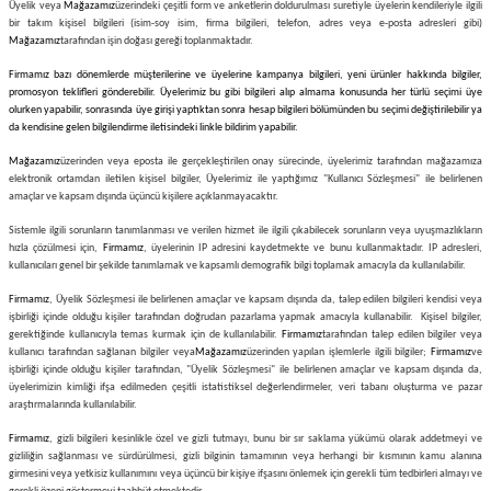
Üyelik veya
Mağazamız
üzerindeki çeşitli form ve anketlerin doldurulması suretiyle üyelerin kendileriyle ilgili
bir takım kişisel bilgileri (isim-soy isim, firma bilgileri, telefon, adres veya e-posta adresleri gibi)
Mağazamız
tarafından işin doğası gereği toplanmaktadır.
Firmamız bazı dönemlerde müşterilerine ve üyelerine kampanya bilgileri, yeni ürünler hakkında bilgiler,
promosyon teklifleri gönderebilir. Üyelerimiz bu gibi bilgileri alıp almama konusunda her türlü seçimi üye
olurken yapabilir, sonrasında üye girişi yaptıktan sonra hesap bilgileri bölümünden bu seçimi değiştirilebilir ya
da kendisine gelen bilgilendirme iletisindeki linkle bildirim yapabilir.
Mağazamız
üzerinden veya eposta ile gerçekleştirilen onay sürecinde, üyelerimiz tarafından mağazamıza
elektronik ortamdan iletilen kişisel bilgiler, Üyelerimiz ile yaptığımız "Kullanıcı Sözleşmesi" ile belirlenen
amaçlar ve kapsam dışında üçüncü kişilere açıklanmayacaktır.
Sistemle ilgili sorunların tanımlanması ve verilen hizmet ile ilgili çıkabilecek sorunların veya uyuşmazlıkların
hızla çözülmesi için,
Firmamız
, üyelerinin IP adresini kaydetmekte ve bunu kullanmaktadır. IP adresleri,
kullanıcıları genel bir şekilde tanımlamak ve kapsamlı demografik bilgi toplamak amacıyla da kullanılabilir.
Firmamız
, Üyelik Sözleşmesi ile belirlenen amaçlar ve kapsam dışında da, talep edilen bilgileri kendisi veya
işbirliği içinde olduğu kişiler tarafından doğrudan pazarlama yapmak amacıyla kullanabilir. Kişisel bilgiler,
gerektiğinde kullanıcıyla temas kurmak için de kullanılabilir.
Firmamız
tarafından talep edilen bilgiler veya
kullanıcı tarafından sağlanan bilgiler veya
Mağazamız
üzerinden yapılan işlemlerle ilgili bilgiler;
Firmamız
ve
işbirliği içinde olduğu kişiler tarafından, "Üyelik Sözleşmesi" ile belirlenen amaçlar ve kapsam dışında da,
üyelerimizin kimliği ifşa edilmeden çeşitli istatistiksel değerlendirmeler, veri tabanı oluşturma ve pazar
araştırmalarında kullanılabilir.
Firmamız
, gizli bilgileri kesinlikle özel ve gizli tutmayı, bunu bir sır saklama yükümü olarak addetmeyi ve
gizliliğin sağlanması ve sürdürülmesi, gizli bilginin tamamının veya herhangi bir kısmının kamu alanına
girmesini veya yetkisiz kullanımını veya üçüncü bir kişiye ifşasını önlemek için gerekli tüm tedbirleri almayı ve