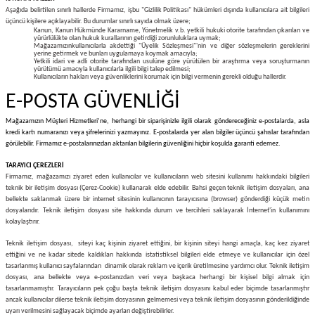
Aşağıda belirtilen sınırlı hallerde Firmamız, işbu "Gizlilik Politikası" hükümleri dışında kullanıcılara ait bilgileri
üçüncü kişilere açıklayabilir. Bu durumlar sınırlı sayıda olmak üzere;
Kanun, Kanun Hükmünde Kararname, Yönetmelik v.b. yetkili hukuki otorite tarafından çıkarılan ve
yürürlülükte olan hukuk kurallarının getirdiği zorunluluklara uymak;
Mağazamızınkullanıcılarla akdettiği "Üyelik Sözleşmesi"'nin ve diğer sözleşmelerin gereklerini
yerine getirmek ve bunları uygulamaya koymak amacıyla;
Yetkili idari ve adli otorite tarafından usulüne göre yürütülen bir araştırma veya soruşturmanın
yürütümü amacıyla kullanıcılarla ilgili bilgi talep edilmesi;
Kullanıcıların hakları veya güvenliklerini korumak için bilgi vermenin gerekli olduğu hallerdir.
E-POSTA GÜVENLİĞİ
Mağazamızın Müşteri Hizmetleri’ne, herhangi bir siparişinizle ilgili olarak göndereceğiniz e-postalarda, asla
kredi kartı numaranızı veya şifrelerinizi yazmayınız. E-postalarda yer alan bilgiler üçüncü şahıslar tarafından
görülebilir. Firmamız e-postalarınızdan aktarılan bilgilerin güvenliğini hiçbir koşulda garanti edemez.
TARAYICI ÇEREZLERİ
Firmamız, mağazamızı ziyaret eden kullanıcılar ve kullanıcıların web sitesini kullanımı hakkındaki bilgileri
teknik bir iletişim dosyası (Çerez-Cookie) kullanarak elde edebilir. Bahsi geçen teknik iletişim dosyaları, ana
bellekte saklanmak üzere bir internet sitesinin kullanıcının tarayıcısına (browser) gönderdiği küçük metin
dosyalarıdır. Teknik iletişim dosyası site hakkında durum ve tercihleri saklayarak İnternet'in kullanımını
kolaylaştırır.
Teknik iletişim dosyası, siteyi kaç kişinin ziyaret ettiğini, bir kişinin siteyi hangi amaçla, kaç kez ziyaret
ettiğini ve ne kadar sitede kaldıkları hakkında istatistiksel bilgileri elde etmeye ve kullanıcılar için özel
tasarlanmış kullanıcı sayfalarından dinamik olarak reklam ve içerik üretilmesine yardımcı olur. Teknik iletişim
dosyası, ana bellekte veya e-postanızdan veri veya başkaca herhangi bir kişisel bilgi almak için
tasarlanmamıştır. Tarayıcıların pek çoğu başta teknik iletişim dosyasını kabul eder biçimde tasarlanmıştır
ancak kullanıcılar dilerse teknik iletişim dosyasının gelmemesi veya teknik iletişim dosyasının gönderildiğinde
uyarı verilmesini sağlayacak biçimde ayarları değiştirebilirler.