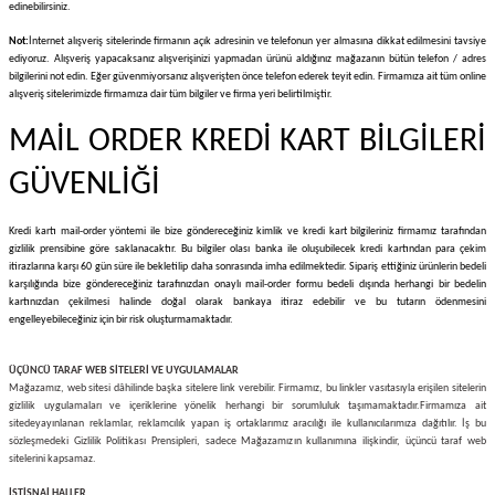
edinebilirsiniz.
Not:
İnternet alışveriş sitelerinde firmanın açık adresinin ve telefonun yer almasına dikkat edilmesini tavsiye
ediyoruz. Alışveriş yapacaksanız alışverişinizi yapmadan ürünü aldığınız mağazanın bütün telefon / adres
bilgilerini not edin. Eğer güvenmiyorsanız alışverişten önce telefon ederek teyit edin. Firmamıza ait tüm online
alışveriş sitelerimizde firmamıza dair tüm bilgiler ve firma yeri belirtilmiştir.
MAİL ORDER KREDİ KART BİLGİLERİ
GÜVENLİĞİ
Kredi kartı mail-order yöntemi ile bize göndereceğiniz kimlik ve kredi kart bilgileriniz firmamız tarafından
gizlilik prensibine göre saklanacaktır. Bu bilgiler olası banka ile oluşubilecek kredi kartından para çekim
itirazlarına karşı 60 gün süre ile bekletilip daha sonrasında imha edilmektedir. Sipariş ettiğiniz ürünlerin bedeli
karşılığında bize göndereceğiniz tarafınızdan onaylı mail-order formu bedeli dışında herhangi bir bedelin
kartınızdan çekilmesi halinde doğal olarak bankaya itiraz edebilir ve bu tutarın ödenmesini
engelleyebileceğiniz için bir risk oluşturmamaktadır.
ÜÇÜNCÜ TARAF WEB SİTELERİ VE UYGULAMALAR
Mağazamız, web sitesi dâhilinde başka sitelere link verebilir. Firmamız, bu linkler vasıtasıyla erişilen sitelerin
gizlilik uygulamaları ve içeriklerine yönelik herhangi bir sorumluluk taşımamaktadır.
Firmamıza ait
sitede
yayınlanan reklamlar, reklamcılık yapan iş ortaklarımız aracılığı ile kullanıcılarımıza dağıtılır. İş bu
sözleşmedeki Gizlilik Politikası Prensipleri, sadece Mağazamızın kullanımına ilişkindir, üçüncü taraf web
sitelerini kapsamaz.
İSTİSNAİ HALLER