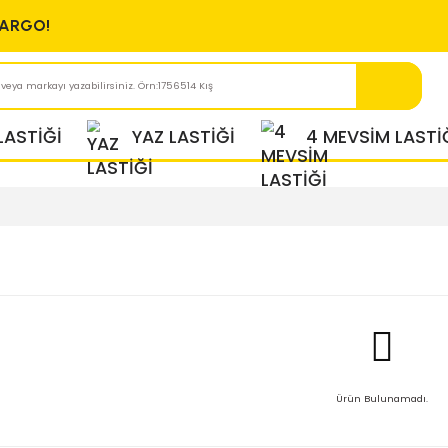
ÜCRETSİZ KARGO!
KIŞ LASTİĞİ
YAZ LASTİĞİ
sim Lastiği