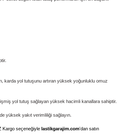
lü elinde tutmak isteyen üst segment lastik kullanıcıları
e zaman zaman karşılaşılabilecek karlı hava koşulları k
r boyunca yola devam etmeyi sağlar.
 İyisi
elendirme kurumuna göre, “A” etiket değeri ıslak tutuş p
Desen