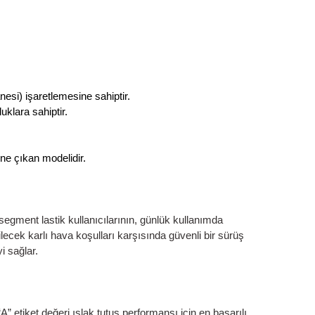
Ürün Bulunamadı.
ri
hip desendir.
PMSF (Snow Flake- Kar Tanesi) işaretlemesine sahiptir
ş hacimli ve uzun ömürlü oluklara sahiptir.
ının lideri konumundadır.
rüne sahip bir lastiktir.
ayanıklılıkla sınıfının en öne çıkan modelidir.
ha az yakıtla gidersiniz.