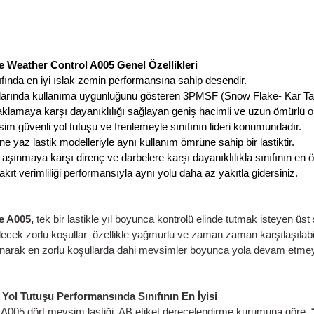
Bridgestone Weather Control A005 Genel Özellikle
✓ Kendi sınıfında en iyi ıslak zemin performansına sa
✓
Kış koşullarında kullanıma uygunluğunu gösteren 3
✓
Suda kızaklamaya karşı dayanıklılığı sağlayan geni
✓
Dört mevsim güvenli yol tutuşu ve frenlemeyle sınıf
✓
Bridgestone yaz lastik modelleriyle aynı kullanım öm
✓
Düzensiz aşınmaya karşı direnç ve darbelere karşı d
✓
Yüksek yakıt verimliliği performansıyla aynı yolu da