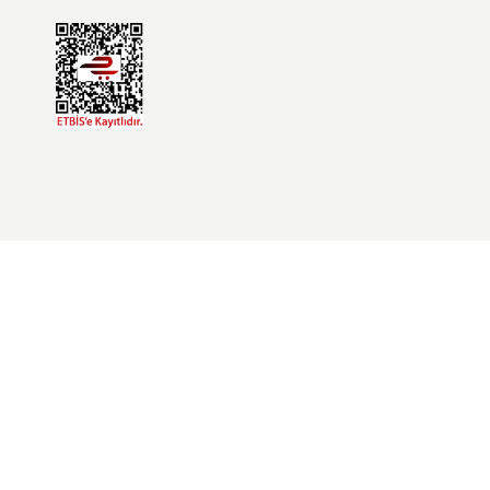
E-BÜLTEN KAYIT
Kampanyalardan ve bildirimlerden
anında haberdar olun!
Üyelik & Kurumsal
Yeni Üyelik
Üye Girişi
Şifremi Unuttum
İletişim Formu
Havale Bildirim Formu
Kargo Takibi