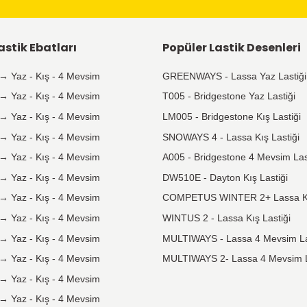
Taksit
Seçeneği
Tüm kredi kartlarına vade farksız
taksit seçeneği mevcuttur.