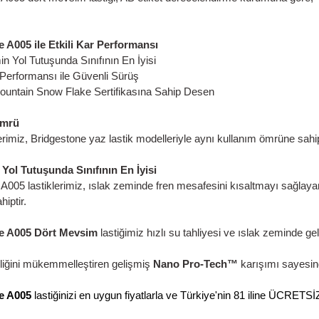
Bridgestone A005,
tek bir lastikle yıl boyunca kontro
karşılaşılabilecek zorlu koşullar özellikle yağmurlu v
deneyimi sunarak en zorlu koşullarda dahi mevsimle
Islak Zemin Yol Tutuşu Performansında Sınıfının En
Bridgestone A005 dört mevsim lastiği, AB etiket derec
derecedir.
Bridgestone A005 ile Etkili Kar Performansı
✓ Islak Zemin Yol Tutuşunda Sınıfının En İyisi
✓ Etkili Kar Performansı ile Güvenli Sürüş
✓ 3 Peak Mountain Snow Flake Sertifikasına Sahip 
Uzun Yol Ömrü