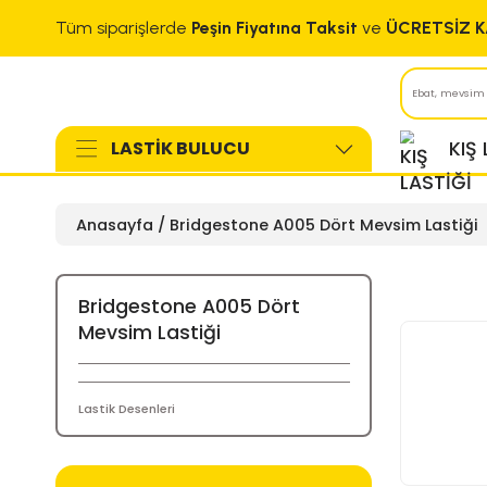
Tüm siparişlerde
Peşin Fiyatına Taksit
ve
LASTİK BULUCU
Anasayfa
Bridgestone A005 Dört Mev
Bridgestone A005 Dört
Mevsim Lastiği