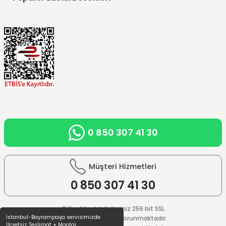
0 850 307 41 30
Müşteri Hizmetleri
0 850
307 41 30
© Kredi kartı bilgileriniz 256 bit SSL
İstanbul-Bayrampaşa servisimizde
güvenlik sistemi ile korunmaktadır.
Ücretsiz Teslimat + Montaj