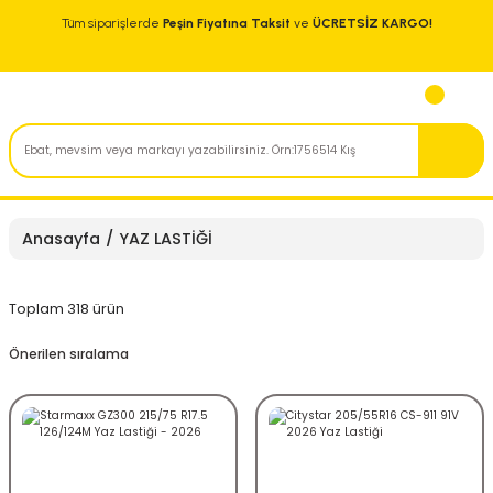
Tüm siparişlerde
Peşin Fiyatına Taksit
ve
ÜCRETSİZ KARGO!
Anasayfa
YAZ LASTİĞİ
Toplam 318 ürün