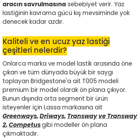
aracın savrulmasına
sebebiyet verir. Yaz
lastiğinin kavrama gücü kış mevsiminde yok
denecek kadar azdır.
Kaliteli ve en ucuz yaz lastiği
çeşitleri nelerdir?
Onlarca marka ve model lastik arasında öne
çıkan ve tüm dünyada büyük bir saygı
toplayan Bridgestone'a ait T005 modeli
premium bir model olarak ön plana çıkıyor.
Bunun dışında orta segment bir ürün
isteyenler için Lassa markasına ait
Greenways
,
Driways
,
Transway
ve Transway
2
,
Competus
gibi modeller ön plana
çıkmaktadır.