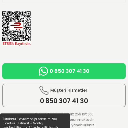
0 850 307 41 30
Müşteri Hizmetleri
0 850
307 41 30
© Kredi kartı bilgileriniz 256 bit SSL
İstanbul-Bayrampaşa servisimizde
güvenlik sistemi ile korunmaktadır.
Ücretsiz Teslimat + Montaj
%100 güvenle ödeme yapabilirsiniz.
yaptırabilirsiniz. Süreçle ilgili detaylı