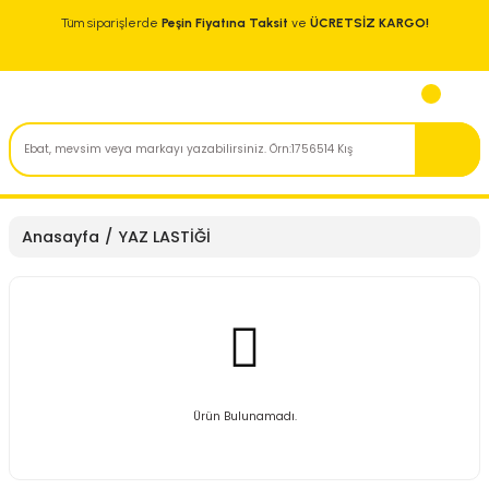
Tüm siparişlerde
Peşin Fiyatına Taksit
ve
ÜCRETSİZ KARGO!
Anasayfa
YAZ LASTİĞİ
Ürün Bulunamadı.