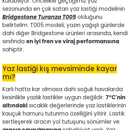
kalabiliyor. Öncelikle geçtiğimiz yaz
sezonunda en çok satan yaz lastiği modelinin
Bridgestone Turanza T005
olduğunu
belirtelim. T005 modeli, yazın yağışlı günlerde
dahi diğer Bridgestone ürünleri arasında, kendi
sınıfında
en iyi fren ve viraj performansına
sahiptir.
Yaz lastiği kış mevsiminde kayar
mı?
Karlı hatta kar olmasa dahi soğuk havalarda
kesinlikle yazlık lastikler uygun değildir.
7°C'nin
altındaki
sıcaklık değerlerinde yaz lastiklerinin
kauçuk hamuru tutunma özelliğini yitirir. Lastik
sertleşerek aracın yol tutuşunu sönümler ve
aracın savrulmasına
sebebiyet verir. Yaz