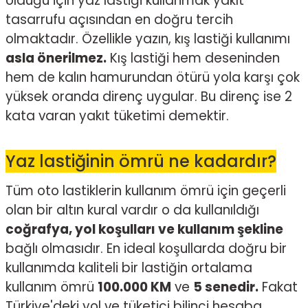
olduğu için yaz lastiği kullanmak yakıt
tasarrufu açısından en doğru tercih
olmaktadır. Özellikle yazın, kış lastiği kullanımı
asla önerilmez.
Kış lastiği hem deseninden
hem de kalın hamurundan ötürü yola karşı çok
yüksek oranda direnç uygular. Bu direnç ise 2
kata varan yakıt tüketimi demektir.
Yaz lastiğinin ömrü ne kadardır?
Tüm oto lastiklerin kullanım ömrü için geçerli
olan bir altın kural vardır o da kullanıldığı
coğrafya, yol koşulları ve kullanım şekline
bağlı olmasıdır. En ideal koşullarda doğru bir
kullanımda kaliteli bir lastiğin ortalama
kullanım ömrü
100.000 KM
ve
5 senedir.
Fakat
Türkiye'deki yol ve tüketici bilinci hesaba