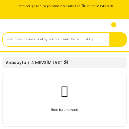
Tüm siparişlerde
Peşin Fiyatına Taksit
ve
ÜCRETSİZ KARGO!
Anasayfa
4 MEVSİM LASTİĞİ
Ürün Bulunamadı.