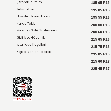
E-BÜLTEN KAYIT
Kampanyalardan ve bildirimlerden
anında haberdar olun!
Üyelik & Kurumsal
Yeni Üyelik
Üye Girişi
Şifremi Unuttum
İletişim Formu
Havale Bildirim Formu