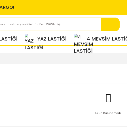
ÜCRETSİZ KARGO!
KIŞ LASTİĞİ
YAZ LASTİĞİ
vsim Lastiği