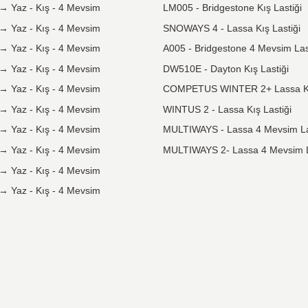
Popüler Lastik Ebatları
Pop
175 65 R14
→
Yaz
-
Kış
-
4 Mevsim
GREE
185 65 R14
→
Yaz
-
Kış
-
4 Mevsim
T005
185 65 R15
→
Yaz
-
Kış
-
4 Mevsim
LM00
195 65 R15
→
Yaz
-
Kış
-
4 Mevsim
SNOW
195 55 R16
→
Yaz
-
Kış
-
4 Mevsim
A005