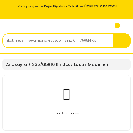
Tüm siparişlerde
Peşin Fiyatına Taksit
ve
ÜCRETSİZ KARGO!
Anasayfa
235/65R16 En Ucuz Lastik Modelleri
Ürün Bulunamadı.