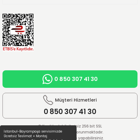
0 850 307 41 30
Müşteri Hizmetleri
0 850
307 41 30
© Kredi kartı bilgileriniz 256 bit SSL
İstanbul-Bayrampaşa servisimizde
güvenlik sistemi ile korunmaktadır.
Ücretsiz Teslimat + Montaj
%100 güvenle ödeme yapabilirsiniz.