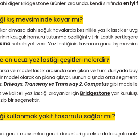
beraber olası bir kaza kaçınılmazdır. Yaz lasti
lastiklerdir. Yaz lastiklerinin
yuvarlanma direnc
havalarda da yüksek hızlara çıkmamanız oldukça
En iyi yaz lastiği hangisi?
Kış aylarının bitmesiyle beraber birçok kullanıcı
sezonunda en çok satan yaz lastiği modelinin
günlerde dahi diğer Bridgestone ürünleri arasın
Yaz lastiği kış mevsiminde kayar mı
Karlı hatta kar olmasa dahi soğuk havalarda kesin
yaz lastiklerinin kauçuk hamuru tutunma özelliğin
savrulmasına
sebebiyet verir. Yaz lastiğinin