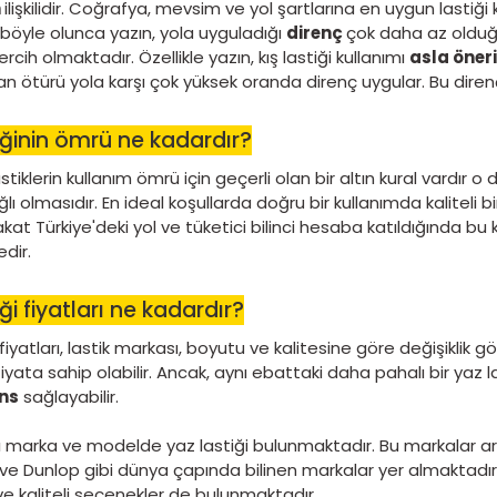
Kaliteli ve en ucuz yaz lastiği çeşitler
Onlarca marka ve model lastik arasında öne çı
premium bir model olarak ön plana çıkıyor. Bunu
Greenways
,
Driways
,
Transway
ve Transway 2
Ayrıca ucuz ve kaliteli yaz lastiği arayanlar için
oldukça cazip bir seçenektir.
Yaz lastiği kullanmak yakıt tasarruf
Oto lastikleri, gerek mevsimleri gerek desenler
doğrudan
ilişkilidir. Coğrafya, mevsim ve yol 
sağlar. Hal böyle olunca yazın, yola uyguladığı
d
en doğru tercih olmaktadır. Özellikle yazın, kış la
hamurundan ötürü yola karşı çok yüksek oranda d