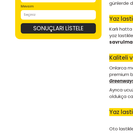
Kesit Genişliği
Kesit Oranı
Jant Çapı
Mevsim