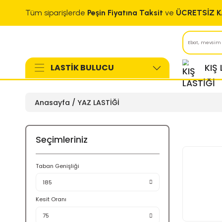
Tüm siparişlerde
Peşin Fiyatına Taksit
ve
LASTİK BULUCU
Anasayfa
YAZ LASTİĞİ
Seçimleriniz
Taban Genişliği