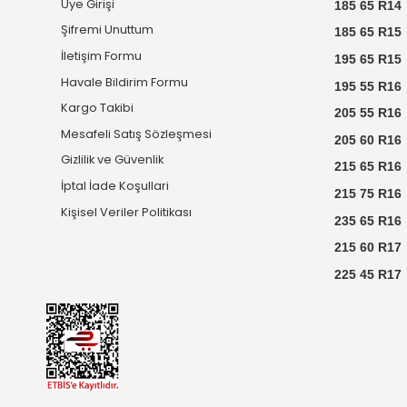
Ücretsiz
Kargo
Tüm ürünlerde Türkiye'nin
her yerine kargo ücretsiz.
E-BÜLTEN KAYIT