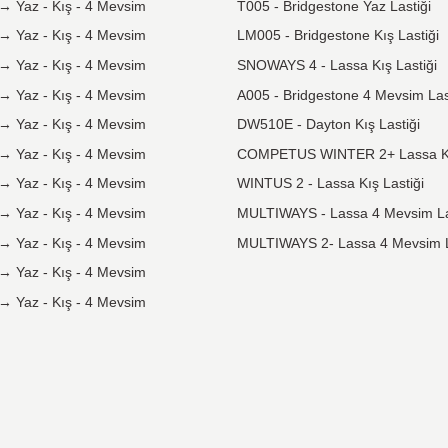
Taksit
Seçeneği
Tüm kredi kartlarına vade farksız
taksit seçeneği mevcuttur.