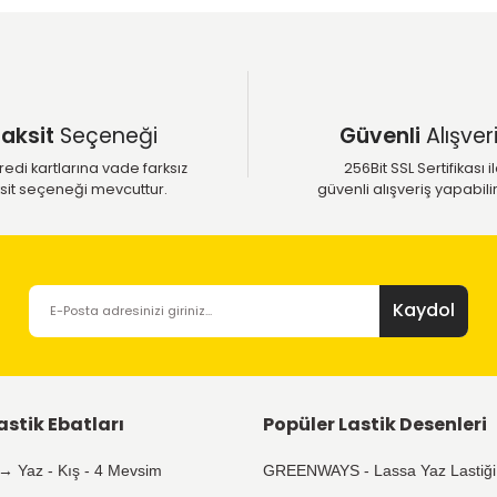
Yaz lastiği fiyatları, boyuta göre de değişebilir. Ar
boyutlarda yaz lastikleri de
farklı fiyatlara
sahi
Sonuç olarak, yaz lastiği fiyatları, birçok faktör
almaktadır. Ancak, güvenliğiniz için kaliteli bir
ya
Eğer yaz lastiği fiyatları hakkında daha fazla bi
geçebilirsiniz.
EN UCUZ YAZ MODELLERİ İÇİN TIKLAYI