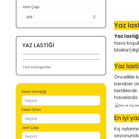
185
Kesit Oranı
75
Jant Çapı
R16
YAZ LASTİĞİ
Tüm Kategoriler