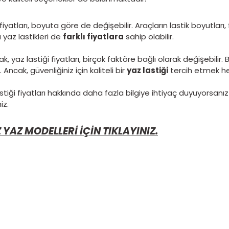
Yaz lastiğinin ömrü ne kadardır?
Tüm oto lastiklerin kullanım ömrü için geçerli olan
şekline
bağlı olmasıdır. En ideal koşullarda doğr
senedir.
Fakat Türkiye'deki yol ve tüketici bili
inebilmektedir.
Yaz lastiği fiyatları ne kadardır?
Yaz lastiği fiyatları, lastik markası, boyutu ve ka
yüksek bir fiyata sahip olabilir. Ancak, aynı eba
performans
sağlayabilir.
Birçok farklı marka ve modelde yaz lastiği bul
Goodyear ve Dunlop gibi dünya çapında bilinen m
ekonomik ve kaliteli seçenekler de bulunmaktad