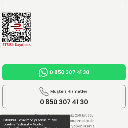
0 850 307 41 30
Müşteri Hizmetleri
0 850
307 41 30
© Kredi kartı bilgileriniz 256 bit SSL
İstanbul-Bayrampaşa servisimizde
güvenlik sistemi ile korunmaktadır.
Ücretsiz Teslimat + Montaj
%100 güvenle ödeme yapabilirsiniz.