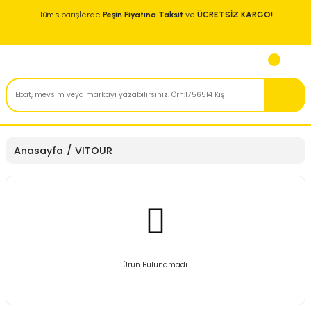
Tüm siparişlerde
Peşin Fiyatına Taksit
ve
ÜCRETSİZ KARGO!
Anasayfa
VITOUR
Ürün Bulunamadı.