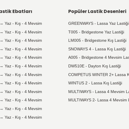
Taksit
Seçeneği
Tüm kredi kartlarına vade farksız
taksit seçeneği mevcuttur.
Popüler Lastik Ebatları
Pop
175 65 R14
→
Yaz
-
Kış
-
4 Mevsim
GREE