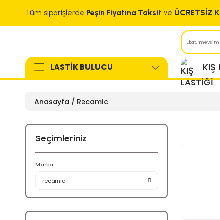
Tüm siparişlerde
Peşin Fiyatına Taksit
ve
LASTİK BULUCU
Anasayfa
Recamic
Seçimleriniz
Marka