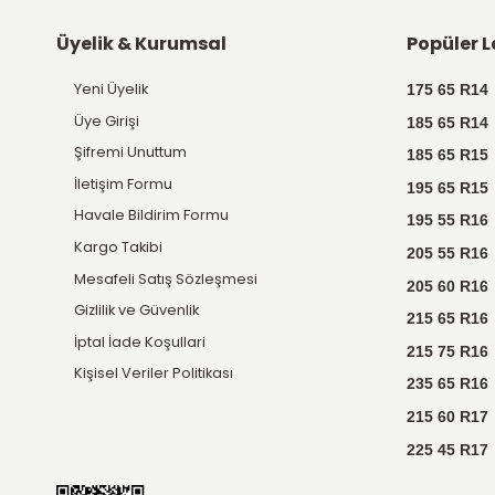
Ücretsiz
Kargo
Tüm ürünlerde Türkiye'nin
her yerine kargo ücretsiz.
E-BÜLTEN KAYIT
Kampanyalardan ve bildirimlerden
anında haberdar olun!
Üyelik & Kurumsal
Yeni Üyelik