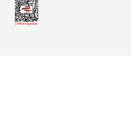
Üye Girişi
Şifremi Unuttum
İletişim Formu
Havale Bildirim Formu
Kargo Takibi
Mesafeli Satış Sözleşmesi
Gizlilik ve Güvenlik
İptal İade Koşullari
Kişisel Veriler Politikası