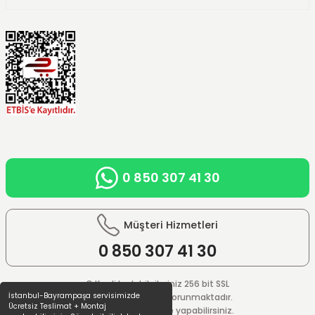
0 850 307 41 30
Müşteri Hizmetleri
0 850
307 41 30
© Kredi kartı bilgileriniz 256 bit SSL
İstanbul-Bayrampaşa servisimizde
güvenlik sistemi ile korunmaktadır.
Ücretsiz Teslimat + Montaj
%100 güvenle ödeme yapabilirsiniz.