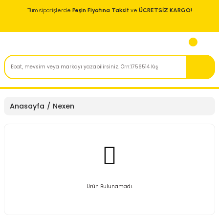
Tüm siparişlerde
Peşin Fiyatına Taksit
ve
ÜCRETSİZ KARGO!
Anasayfa
Nexen
Ürün Bulunamadı.