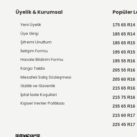
Ücretsiz
Kargo
Tüm ürünlerde Türkiye'nin
her yerine kargo ücretsiz.
E-BÜLTEN KAYIT
Kampanyalardan ve bildirimlerden
anında haberdar olun!
Üyelik & Kurumsal
Yeni Üyelik