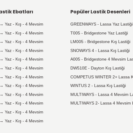
Taksit
Seçeneği
Tüm kredi kartlarına vade farksız
taksit seçeneği mevcuttur.
Popüler Lastik Ebatları
Pop
175 65 R14
→
Yaz
-
Kış
-
4 Mevsim
GREE