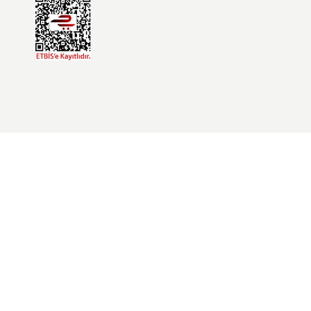
Üye Girişi
Şifremi Unuttum
İletişim Formu
Havale Bildirim Formu
Kargo Takibi
Mesafeli Satış Sözleşmesi
Gizlilik ve Güvenlik
İptal İade Koşullari
Kişisel Veriler Politikası