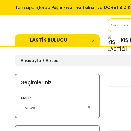
Tüm siparişlerde
Peşin Fiyatına Taksit
ve
LASTİK BULUCU
Anasayfa
Anteo
Seçimleriniz
Marka