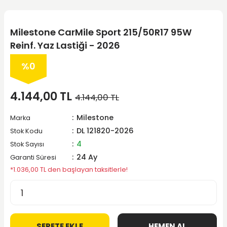
Milestone CarMile Sport 215/50R17 95W
Reinf. Yaz Lastiği - 2026
%0
4.144,00 TL
4.144,00 TL
Milestone
Marka
DL 121820-2026
Stok Kodu
4
Stok Sayısı
24 Ay
Garanti Süresi
*1.036,00 TL den başlayan taksitlerle!
SEPETE EKLE
HEMEN AL