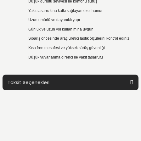
·
Düşük gürültü seviyesi ile konforlu sürüş
·
Yakıt tasarrufuna katkı sağlayan özel hamur
·
Uzun ömürlü ve dayanıklı yapı
·
Günlük ve uzun yol kullanımına uygun
·
Sipariş öncesinde araç üretici lastik ölçülerini kontrol ediniz.
·
Kısa fren mesafesi ve yüksek sürüş güvenliği
·
Düşük yuvarlanma direnci ile yakıt tasarrufu
Taksit Seçenekleri