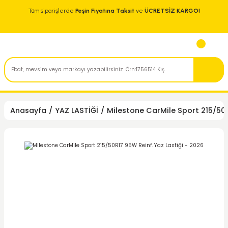
Tüm siparişlerde
Peşin Fiyatına Taksit
ve
ÜCRETSİZ KARGO!
Anasayfa
YAZ LASTİĞİ
Milestone CarMile Sport 215/50R