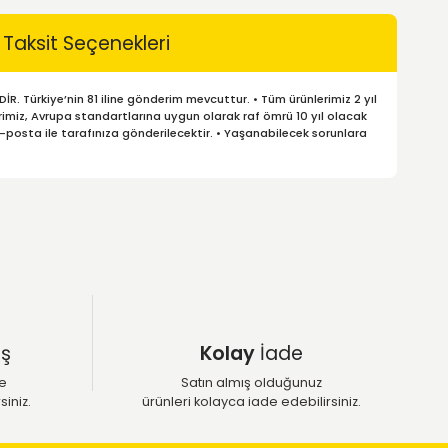
Ürünü Paylaş:
Taksit Seçenekleri
Siparişlerinizde kargo ÜCRETSİZDİR. Türkiye’nin 81 iline gönderi
 bayiden yapabilirsiniz. • Lastiklerimiz, Avrupa standartlarına u
rdından en geç 48 saat içerisinde e-posta ile tarafınıza gönderil