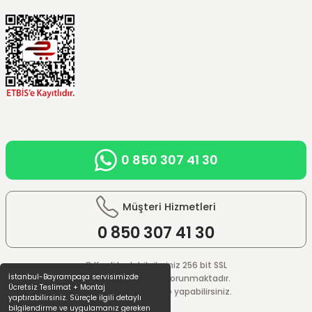
0 850 307 41 30
Müşteri Hizmetleri
0 850
307 41 30
© Kredi kartı bilgileriniz 256 bit SSL
İstanbul-Bayrampaşa servisimizde
güvenlik sistemi ile korunmaktadır.
Ücretsiz Teslimat + Montaj
%100 güvenle ödeme yapabilirsiniz.
yaptırabilirsiniz. Süreçle ilgili detaylı
bilgilendirme ve uygulamanız gereken