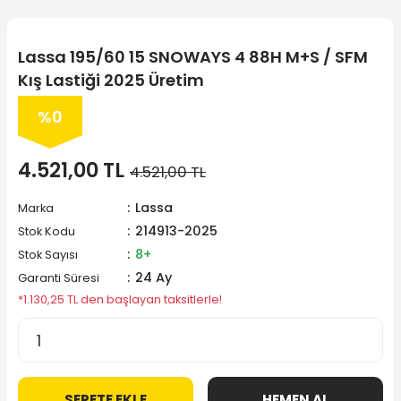
Lassa 195/60 15 SNOWAYS 4 88H M+S / SFM
Kış Lastiği 2025 Üretim
%0
4.521,00 TL
4.521,00 TL
Lassa
Marka
214913-2025
Stok Kodu
8+
Stok Sayısı
24 Ay
Garanti Süresi
*1.130,25 TL den başlayan taksitlerle!
SEPETE EKLE
HEMEN AL