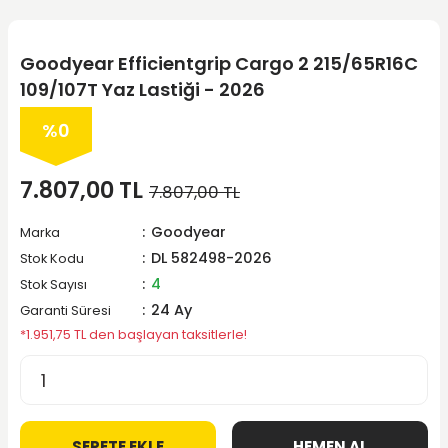
Goodyear Efficientgrip Cargo 2 215/65R16C
109/107T Yaz Lastiği - 2026
%0
7.807,00 TL
7.807,00 TL
Goodyear
Marka
DL 582498-2026
Stok Kodu
4
Stok Sayısı
24 Ay
Garanti Süresi
*1.951,75 TL den başlayan taksitlerle!
SEPETE EKLE
HEMEN AL