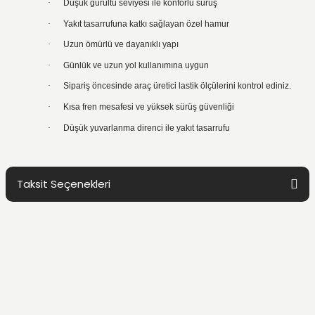
·
Düşük gürültü seviyesi ile konforlu sürüş
·
Yakıt tasarrufuna katkı sağlayan özel hamur
·
Uzun ömürlü ve dayanıklı yapı
·
Günlük ve uzun yol kullanımına uygun
·
Sipariş öncesinde araç üretici lastik ölçülerini kontrol ediniz.
·
Kısa fren mesafesi ve yüksek sürüş güvenliği
·
Düşük yuvarlanma direnci ile yakıt tasarrufu
Taksit Seçenekleri