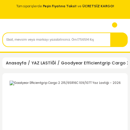
Tüm siparişlerde
Peşin Fiyatına Taksit
ve
ÜCRETSİZ KARGO!
Anasayfa
YAZ LASTİĞİ
Goodyear Efficientgrip Cargo 2