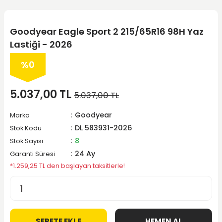
Goodyear Eagle Sport 2 215/65R16 98H Yaz
Lastiği - 2026
%0
5.037,00 TL
5.037,00 TL
Goodyear
Marka
DL 583931-2026
Stok Kodu
8
Stok Sayısı
24 Ay
Garanti Süresi
*1.259,25 TL den başlayan taksitlerle!
SEPETE EKLE
HEMEN AL