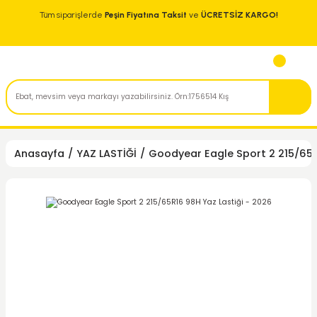
Tüm siparişlerde
Peşin Fiyatına Taksit
ve
ÜCRETSİZ KARGO!
Anasayfa
YAZ LASTİĞİ
Goodyear Eagle Sport 2 215/65R