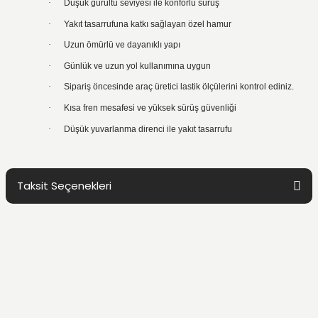
·
Düşük gürültü seviyesi ile konforlu sürüş
·
Yakıt tasarrufuna katkı sağlayan özel hamur
·
Uzun ömürlü ve dayanıklı yapı
·
Günlük ve uzun yol kullanımına uygun
·
Sipariş öncesinde araç üretici lastik ölçülerini kontrol ediniz.
·
Kısa fren mesafesi ve yüksek sürüş güvenliği
·
Düşük yuvarlanma direnci ile yakıt tasarrufu
Taksit Seçenekleri