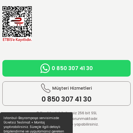
0 850 307 41 30
Müşteri Hizmetleri
0 850
307 41 30
© Kredi kartı bilgileriniz 256 bit SSL
İstanbul-Bayrampaşa servisimizde
güvenlik sistemi ile korunmaktadır.
Ücretsiz Teslimat + Montaj
%100 güvenle ödeme yapabilirsiniz.
yaptırabilirsiniz. Süreçle ilgili detaylı
bilgilendirme ve uygulamanız gereken