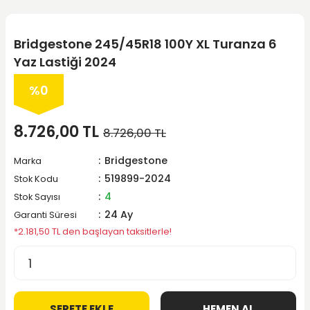
Bridgestone 245/45R18 100Y XL Turanza 6
Yaz Lastiği 2024
%0
8.726,00 TL
8.726,00 TL
Bridgestone
Marka
519899-2024
Stok Kodu
4
Stok Sayısı
24 Ay
Garanti Süresi
*2.181,50 TL den başlayan taksitlerle!
SEPETE EKLE
HEMEN AL