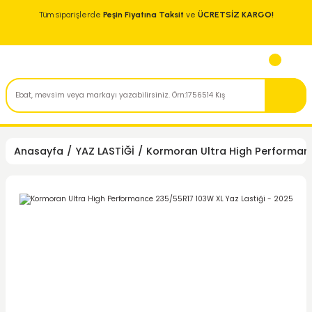
Tüm siparişlerde
Peşin Fiyatına Taksit
ve
ÜCRETSİZ KARGO!
Anasayfa
YAZ LASTİĞİ
Kormoran Ultra High Performanc