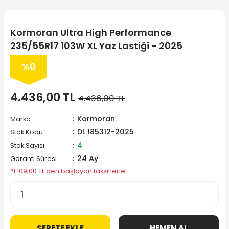
Kormoran Ultra High Performance
235/55R17 103W XL Yaz Lastiği - 2025
%0
4.436,00 TL
4.436,00 TL
Kormoran
Marka
DL 185312-2025
Stok Kodu
4
Stok Sayısı
24 Ay
Garanti Süresi
*1.109,00 TL den başlayan taksitlerle!
SEPETE EKLE
HEMEN AL