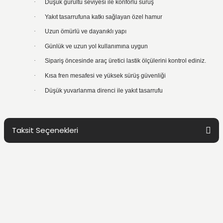
·
Düşük gürültü seviyesi ile konforlu sürüş
·
Yakıt tasarrufuna katkı sağlayan özel hamur
·
Uzun ömürlü ve dayanıklı yapı
·
Günlük ve uzun yol kullanımına uygun
·
Sipariş öncesinde araç üretici lastik ölçülerini kontrol ediniz.
·
Kısa fren mesafesi ve yüksek sürüş güvenliği
·
Düşük yuvarlanma direnci ile yakıt tasarrufu
Taksit Seçenekleri