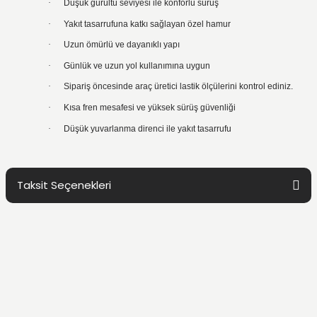
·
Düşük gürültü seviyesi ile konforlu sürüş
·
Yakıt tasarrufuna katkı sağlayan özel hamur
·
Uzun ömürlü ve dayanıklı yapı
·
Günlük ve uzun yol kullanımına uygun
·
Sipariş öncesinde araç üretici lastik ölçülerini kontrol ediniz.
·
Kısa fren mesafesi ve yüksek sürüş güvenliği
·
Düşük yuvarlanma direnci ile yakıt tasarrufu
Taksit Seçenekleri