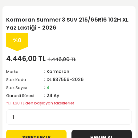
Kormoran Summer 3 SUV 215/65R16 102H XL
Yaz Lastiği - 2026
%0
4.446,00 TL
4.446,00 TL
Kormoran
Marka
DL 837556-2026
Stok Kodu
4
Stok Sayısı
24 Ay
Garanti Süresi
*1.111,50 TL den başlayan taksitlerle!
SEPETE EKLE
HEMEN AL