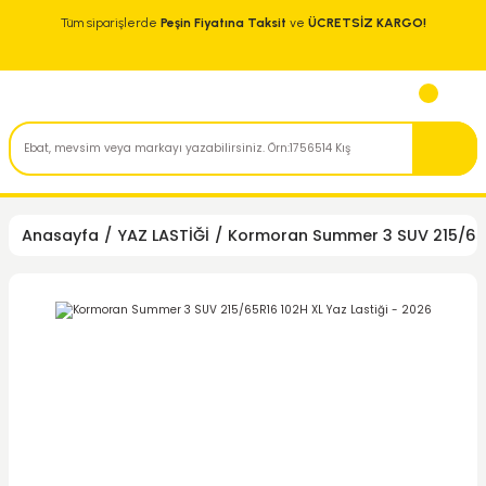
Tüm siparişlerde
Peşin Fiyatına Taksit
ve
ÜCRETSİZ KARGO!
Anasayfa
YAZ LASTİĞİ
Kormoran Summer 3 SUV 215/65R1